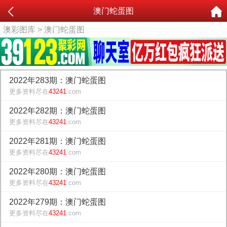
澳门蛇蛋图
澳彩图库
> 澳门蛇蛋图
2022年283期：澳门蛇蛋图
更多资料尽在
43241
.com
2022年282期：澳门蛇蛋图
更多资料尽在
43241
.com
2022年281期：澳门蛇蛋图
更多资料尽在
43241
.com
2022年280期：澳门蛇蛋图
更多资料尽在
43241
.com
2022年279期：澳门蛇蛋图
更多资料尽在
43241
.com