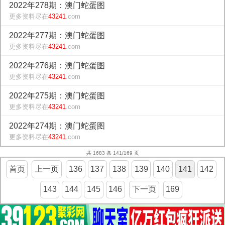
2022年278期：澳门蛇蛋图
更多资料尽在
43241
.com
2022年277期：澳门蛇蛋图
更多资料尽在
43241
.com
2022年276期：澳门蛇蛋图
更多资料尽在
43241
.com
2022年275期：澳门蛇蛋图
更多资料尽在
43241
.com
2022年274期：澳门蛇蛋图
更多资料尽在
43241
.com
共 1683 条 141/169 页
首页
上一页
136
137
138
139
140
141
142
143
144
145
146
下一页
169