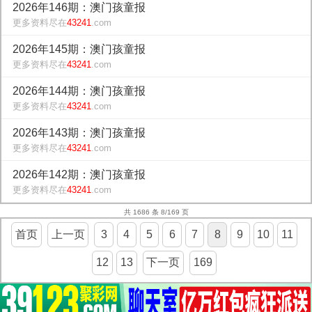
2026年146期：澳门孩童报
更多资料尽在
43241
.com
2026年145期：澳门孩童报
更多资料尽在
43241
.com
2026年144期：澳门孩童报
更多资料尽在
43241
.com
2026年143期：澳门孩童报
更多资料尽在
43241
.com
2026年142期：澳门孩童报
更多资料尽在
43241
.com
共 1686 条 8/169 页
首页
上一页
3
4
5
6
7
8
9
10
11
12
13
下一页
169